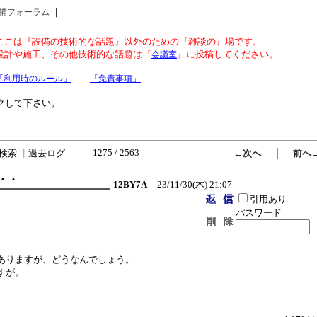
｜
備フォーラム
ここは『設備の技術的な話題』以外のための『雑談の』場です。
設計や施工、その他技術的な話題は『
』に投稿してください。
会議室
「利用時のルール」
「免責事項」
クして下さい。
1275 / 2563
｜
検索
┃
過去ログ
←次へ
前へ
・・・
12BY7A
- 23/11/30(木) 21:07 -
引用あり
パスワード
ありますが、どうなんでしょう。
すが。