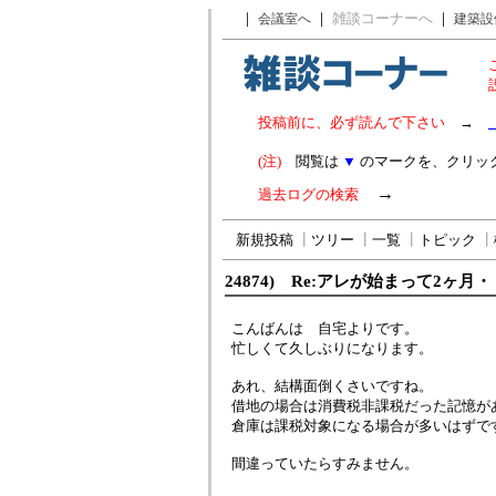
｜
｜
雑談コーナーへ
｜
会議室へ
建築設
投稿前に、必ず読んで下さい
→
(注)
閲覧は
▼
のマークを、クリッ
→
過去ログの検索
新規投稿
┃
ツリー
┃
一覧
┃
トピック
┃
24874) Re:アレが始まって2ヶ月
こんばんは 自宅よりです。
忙しくて久しぶりになります。
あれ、結構面倒くさいですね。
借地の場合は消費税非課税だった記憶が
倉庫は課税対象になる場合が多いはずで
間違っていたらすみません。