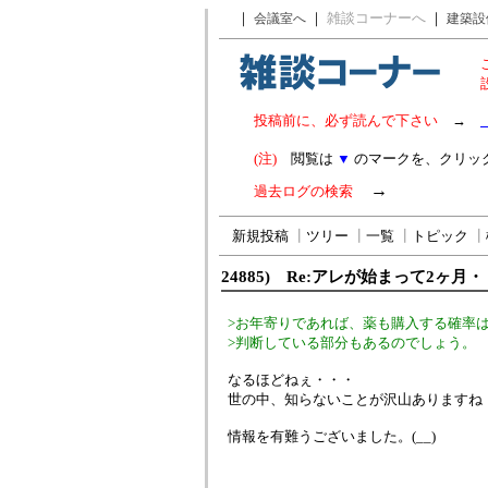
｜
｜
雑談コーナーへ
｜
会議室へ
建築設
投稿前に、必ず読んで下さい
→
(注)
閲覧は
▼
のマークを、クリッ
→
過去ログの検索
新規投稿
┃
ツリー
┃
一覧
┃
トピック
┃
24885) Re:アレが始まって2ヶ月
>お年寄りであれば、薬も購入する確率
>判断している部分もあるのでしょう。
なるほどねぇ・・・
世の中、知らないことが沢山ありますね
情報を有難うございました。(__)