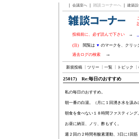
｜
｜
雑談コーナーへ
｜
会議室へ
建築設
投稿前に、必ず読んで下さい
→
(注)
閲覧は
▼
のマークを、クリッ
→
過去ログの検索
新規投稿
┃
ツリー
┃
一覧
┃
トピック
┃
25017) Re:毎日のおすすめ
私の毎日のおすすめ。
朝一番の白湯。（月に１回湧き水を汲み
朝食を食べない１８時間ファスティング
お昼に納豆、ノリ、酢もずく。
週２回の２時間有酸素運動、3日に1回筋