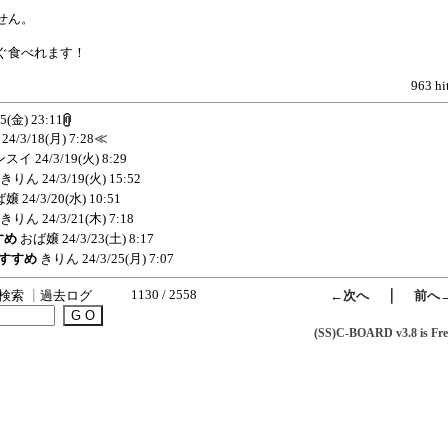
せん。
ぐ食べれます！
963 hi
15(金) 23:11
24/3/18(月) 7:28
≪
ンスイ
24/3/19(火) 8:29
きりん
24/3/19(火) 15:52
ば嬢
24/3/20(水) 10:51
きりん
24/3/21(木) 7:18
すめ
おば嬢
24/3/23(土) 8:17
おすすめ
きりん
24/3/25(月) 7:07
1130 / 2558
｜
検索
┃
過去ログ
←次へ
前へ
(SS)C-BOARD v3.8 is Fre