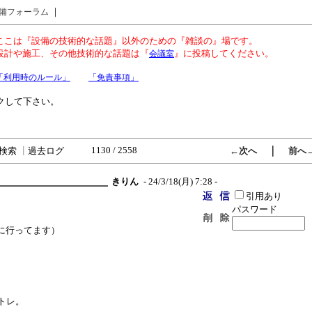
｜
備フォーラム
ここは『設備の技術的な話題』以外のための『雑談の』場です。
設計や施工、その他技術的な話題は『
』に投稿してください。
会議室
「利用時のルール」
「免責事項」
クして下さい。
1130 / 2558
｜
検索
┃
過去ログ
←次へ
前へ
きりん
- 24/3/18(月) 7:28 -
引用あり
パスワード
に行ってます）
。
トレ。