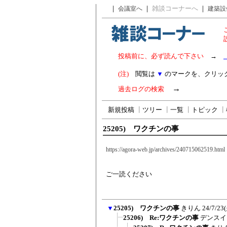
｜
｜
雑談コーナーへ
｜
会議室へ
建築設
投稿前に、必ず読んで下さい
→
(注)
閲覧は
▼
のマークを、クリッ
→
過去ログの検索
新規投稿
┃
ツリー
┃
一覧
┃
トピック
┃
25205) ワクチンの事
https://agora-web.jp/archives/240715062519.html
ご一読ください
▼
25205) ワクチンの事
きりん
24/7/23
25206) Re:ワクチンの事
デンスイ