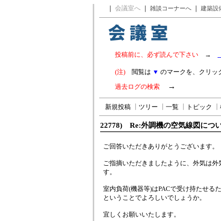
｜
会議室へ
｜
｜
雑談コーナーへ
建築設
投稿前に、必ず読んで下さい
→
(注)
閲覧は
▼
のマークを、クリッ
→
過去ログの検索
新規投稿
┃
ツリー
┃
一覧
┃
トピック
┃
22778) Re:外調機の空気線図につ
ご回答いただきありがとうございます。
ご指摘いただきましたように、外気は外
す。
室内負荷(機器等)はPACで受け持たせる
ということでよろしいでしょうか。
宜しくお願いいたします。