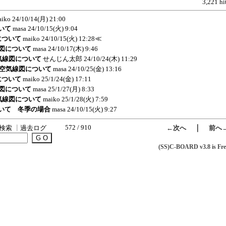
3,221 hi
aiko
24/10/14(月) 21:00
ついて
masa
24/10/15(火) 9:04
図について
maiko
24/10/15(火) 12:28
≪
気線図について
masa
24/10/17(木) 9:46
空気線図について
せんじん太郎
24/10/24(木) 11:29
機の空気線図について
masa
24/10/25(金) 13:16
図について
maiko
25/1/24(金) 17:11
気線図について
masa
25/1/27(月) 8:33
空気線図について
maiko
25/1/28(火) 7:59
について 冬季の場合
masa
24/10/15(火) 9:27
572 / 910
｜
検索
┃
過去ログ
←次へ
前へ
(SS)C-BOARD v3.8 is Fre