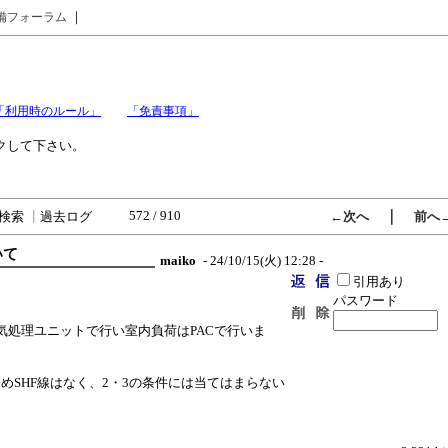
｜
備フォーラム
「利用時のルール」
「免責事項」
クして下さい。
572 / 910
｜
検索
┃
過去ログ
←次へ
前へ
いて
maiko
- 24/10/15(火) 12:28 -
引用あり
パスワード
気処理ユニットで行い室内負荷はPACで行いま
ためSHF線はなく、2・3の条件には当てはまらない