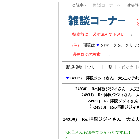
｜
｜
雑談コーナーへ
｜
会議室へ
建築設
投稿前に、必ず読んで下さい
→
(注)
閲覧は
▼
のマークを、クリッ
→
過去ログの検索
新規投稿
┃
ツリー
┃
一覧
┃
トピック
┃
▼
24917) 拝観ジジィさん 大丈夫です
24930) Re:拝観ジジィさん 大
24931) Re:拝観ジジィさん
24932) Re:拝観ジジィ
24933) Re:拝観ジ
24930) Re:拝観ジジィさん 大丈
>お母さんも無事で良かったですね！
>