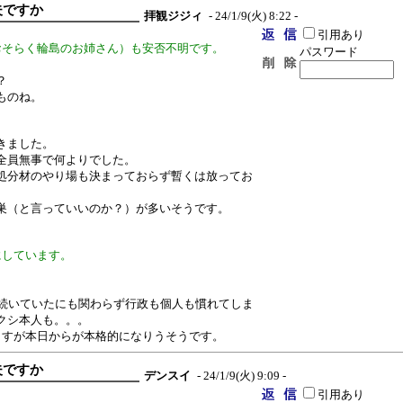
夫ですか
拝観ジジィ
- 24/1/9(火) 8:22 -
引用あり
おそらく輪島のお姉さん）も安否不明です。
パスワード
？
ものね。
きました。
全員無事で何よりでした。
処分材のやり場も決まっておらず暫くは放ってお
巣（と言っていいのか？）が多いそうです。
にしています。
が続いていたにも関わらず行政も個人も慣れてしま
クシ本人も。。。
ますが本日からが本格的になりうそうです。
夫ですか
デンスイ
- 24/1/9(火) 9:09 -
引用あり