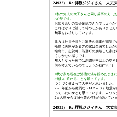
24932) Re:拝観ジジィさん 大丈
>私の知人の大工さんと同じ苗字の方（
>心配です。
お知り合いの安否確認できたでしょうか
こればかりは祈って待つしかありません
無事をお祈りしています。
此方は社員全員とご家族の無事が確認で
輪島に実家がある方の家は全滅でしたが
輪島市、志賀町、能登町の崩壊した家は
くしかない感じです。
無人となった家では新聞記事以上の空き
何を考えているのでしょうかね(*´Д｀)
>我が家も現在は浴槽の湯を貯めたまま
>無駄に終わることを願ってます。
つくづく備えって大事だと思いました。
2～3年前から微弱な（Ｍ２～３）地震
っていたのかとも思っています。←ワタ
2日の朝から復旧作業の依頼が続いてい
24933) Re:拝観ジジィさん 大丈