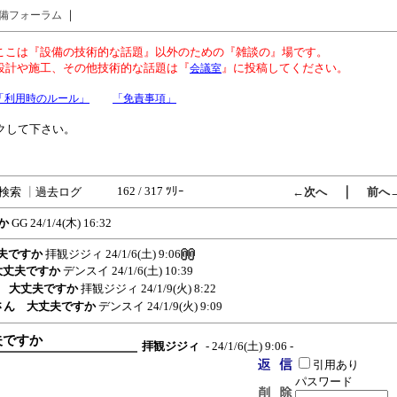
｜
備フォーラム
ここは『設備の技術的な話題』以外のための『雑談の』場です。
設計や施工、その他技術的な話題は『
』に投稿してください。
会議室
「利用時のルール」
「免責事項」
クして下さい。
162 / 317 ﾂﾘｰ
｜
検索
┃
過去ログ
←次へ
前へ
か
GG
24/1/4(木) 16:32
丈夫ですか
拝観ジジィ
24/1/6(土) 9:06
 大丈夫ですか
デンスイ
24/1/6(土) 10:39
さん 大丈夫ですか
拝観ジジィ
24/1/9(火) 8:22
ジィさん 大丈夫ですか
デンスイ
24/1/9(火) 9:09
夫ですか
拝観ジジィ
- 24/1/6(土) 9:06 -
引用あり
パスワード