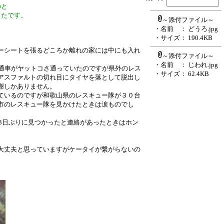
のと
ったです。
～添付ファイル～
・名前
： どうろ.jpg
・サイズ
： 190.4KB
ーシートを張るどころか離れの家には中にも入れ
～添付ファイル～
・名前
： じわれ.jpg
普通車がヤットコさ通っていたのですが県外のレス
・サイズ
： 62.4KB
アスファルトの切れ目にタイヤを落として脱出し
謝しかありません。
ているのですが和歌山県のレスキュー隊が３０台
市のレスキュー隊を見かけたときは涙ものでし
が3日ぶりに見つかったと連絡があったときはホン
。
大丈夫と思っていますがケータイが繋がらないの