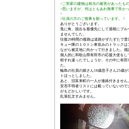
>ご実家の建物は相当の被害があったも
>思いますが、何はともあれ無事で良か
>
>社員の方のご無事を願っています。！
ありがとうございます。
兎に角、脱出を最優先にして屋根にブル
ませんでした。
往復20時間の復路は道路がずたずたで
キュー隊の１０トン車並みのトラックは
ながら被災地に向かって行きました。感
個人的に和歌山県有田市の応援大使をし
程すれ違ったでしょうか、その中に有田
た。
輪島の社員の娘さん18歳息子さん25歳
トほっとしました。
あと、旧富来町の一人が連絡付きません
安否不明者リストには載っていないので
がもどかしいです。
乱筆乱文すみません。