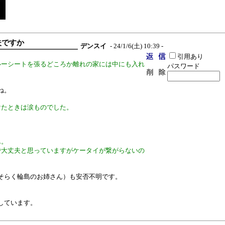
夫ですか
デンスイ
- 24/1/6(土) 10:39 -
引用あり
ルーシートを張るどころか離れの家には中にも入れ
パスワード
ね。
けたときは涙ものでした。
ん。
で大丈夫と思っていますがケータイが繋がらないの
そらく輪島のお姉さん）も安否不明です。
しています。