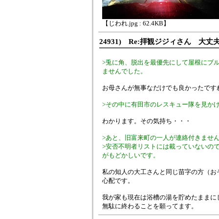
【じわれ.jpg : 62.4KB】
24931) Re:拝観ジジィさん 大丈
>兎に角、脱出を最優先にして屋根にブ
ませんでした。
お母さんが無事なだけでも良かったです
>その中に有田市のレスキュー隊を見か
わかります。その気持ち・・・
>あと、旧富来町の一人が連絡付きませ
>安否不明者リストには載っていないの
がもどかしいです。
私の知人の大工さんと同じ苗字の方（お
心配です。
我が家も現在は浴槽の湯を貯めたままに
無駄に終わることを願ってます。