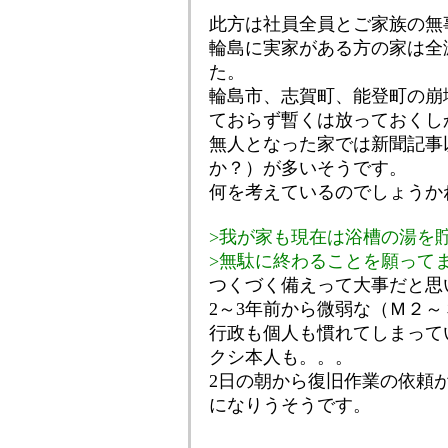
此方は社員全員とご家族の無
輪島に実家がある方の家は全
た。
輪島市、志賀町、能登町の崩
ておらず暫くは放っておくし
無人となった家では新聞記事
か？）が多いそうです。
何を考えているのでしょうかね(
>我が家も現在は浴槽の湯を
>無駄に終わることを願って
つくづく備えって大事だと思
2～3年前から微弱な（Ｍ２
行政も個人も慣れてしまって
クシ本人も。。。
2日の朝から復旧作業の依頼
になりうそうです。