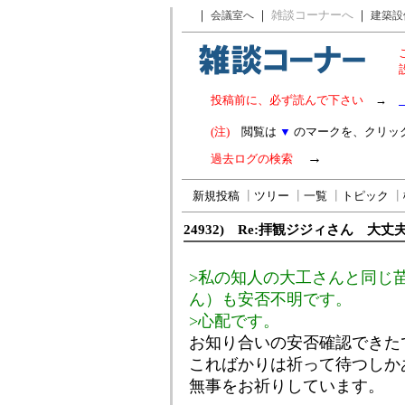
｜
｜
雑談コーナーへ
｜
会議室へ
建築設
投稿前に、必ず読んで下さい
→
(注)
閲覧は
▼
のマークを、クリッ
→
過去ログの検索
新規投稿
┃
ツリー
┃
一覧
┃
トピック
┃
24932) Re:拝観ジジィさん 大丈
>私の知人の大工さんと同じ
ん）も安否不明です。
>心配です。
お知り合いの安否確認できた
こればかりは祈って待つしか
無事をお祈りしています。