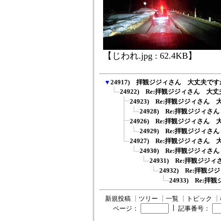
【じわれ.jpg : 62.4KB】
▼
24917) 拝観ジジィさん 大丈夫です
24922) Re:拝観ジジィさん 大
24923) Re:拝観ジジィさん
24928) Re:拝観ジジィ
24926) Re:拝観ジジィさん
24929) Re:拝観ジジィ
24927) Re:拝観ジジィさん
24930) Re:拝観ジジィ
24931) Re:拝観ジ
24932) Re:拝
24933) Re
新規投稿
┃
ツリー
┃
一覧
┃
トピック
┃
┃
ページ：
記事番号：