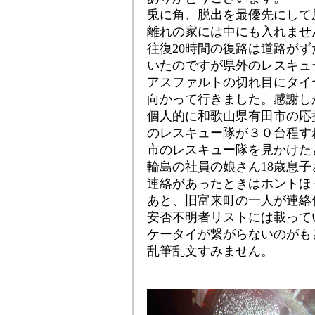
兎に角、脱出を最優先にして
離れの家には中にも入れませ
往復20時間の復路は道路が
いたのですが県外のレスキュ
アスファルトの切れ目にタイ
向かって行きました。感謝し
個人的に和歌山県有田市の応
のレスキュー隊が３０台程す
市のレスキュー隊を見かけた
輪島の社員の娘さん18歳息子
連絡があったときはホントほ
あと、旧富来町の一人が連絡
安否不明者リストには載って
ケータイが繋がらないのがも
乱筆乱文すみません。