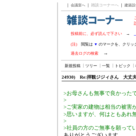
｜
｜
雑談コーナーへ
｜
会議室へ
建築設
投稿前に、必ず読んで下さい
→
(注)
閲覧は
▼
のマークを、クリッ
→
過去ログの検索
新規投稿
┃
ツリー
┃
一覧
┃
トピック
┃
24930) Re:拝観ジジィさん 大丈
>お母さんも無事で良かった
>
>ご実家の建物は相当の被害
>思いますが、何はともあれ
>
>社員の方のご無事を願って
ありがとうございます。