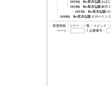
24144) Re:壮大な話
おばじ
24148) Re:壮大な話
銀河
2
24158) Re:壮大な話
GG
24169) Re:壮大な話
ガガーリン
2
新規投稿
┃
ツリー
┃
一覧
┃
トピック
┃
┃
ページ：
記事番号：