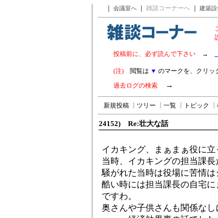
｜
｜
雑談コーナーへ
｜
会議室へ
建築設
投稿前に、必ず読んで下さい
→
(注)
閲覧は
▼
のマークを、クリッ
→
過去ログの検索
新規投稿
┃
ツリー
┃
一覧
┃
トピック
┃
24152) Re:壮大な話
イカキング、まぁまぁ役に立
当時、イカキングの担当課長
騒がれた当時は役場に苦情は
酷い時には担当課長の自宅に
ですわ。
奥さんや子供さんも関係なし