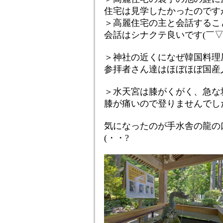
住宅は見学したかったのです
＞高麗住宅の主と会話するこ
会話はシナクテ良いです(￣▽
＞神社の近くになぜ韓国料理
参拝者さん達はほぼほぼ国産
＞水天宮は膝がくがく、急な
膝が痛いので登りませんでし
気になったのが手水舎の龍の
(・・?