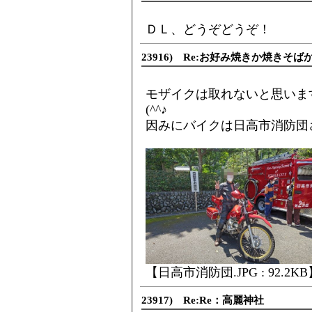
ＤＬ、どうぞどうぞ！
23916) Re:お好み焼きか焼きそば
モザイクは取れないと思いま
(^^♪
因みにバイクは日高市消防団さ
【日高市消防団.JPG : 92.2K
23917) Re:Re：高麗神社