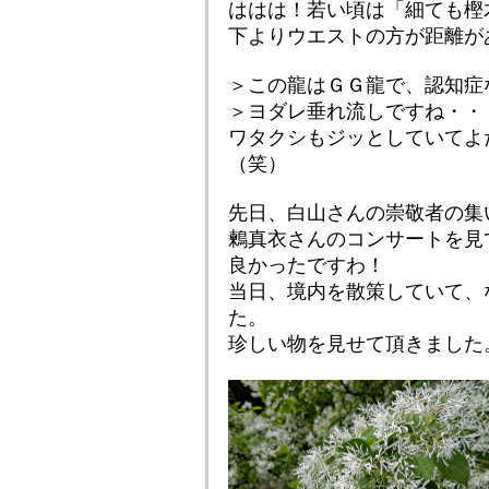
ははは！若い頃は「細ても樫
下よりウエストの方が距離が
＞この龍はＧＧ龍で、認知症
＞ヨダレ垂れ流しですね・・・ ｺ
ワタクシもジッとしていてよ
（笑）
先日、白山さんの崇敬者の集
鶫真衣さんのコンサートを見
良かったですわ！
当日、境内を散策していて、
た。
珍しい物を見せて頂きました