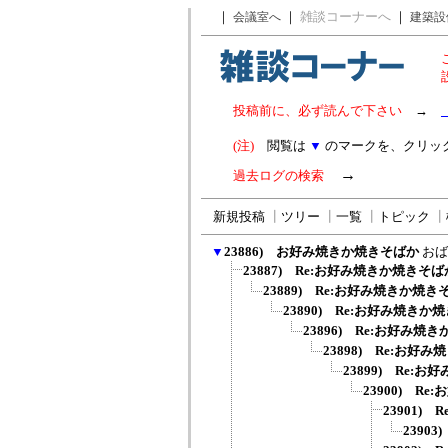
｜
｜
雑談コーナーへ
｜
会議室へ
建築設
投稿前に、必ず読んで下さい
→
(注)
閲覧は
▼
のマークを、クリッ
→
過去ログの検索
新規投稿
┃
ツリー
┃
一覧
┃
トピック
┃
▼
23886) お好み焼きか焼きそばか
おば
23887) Re:お好み焼きか焼きそば
23889) Re:お好み焼きか焼き
23890) Re:お好み焼きか
23896) Re:お好み焼
23898) Re:お好
23899) Re:
23900) R
23901) 
23903