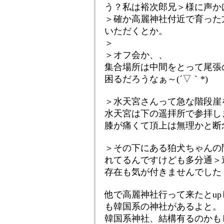
う？私は裕次郎兄＞様に声か
＞確か高麗神社付近で育った
いただくとか。
＞
＞オフ会か、、
集合場所は中間をとって尾張
困るだろうなぁ～(´▽｀*)
＞水天宮さんって急な階段崖
水天宮は下の遥拝所で参拝し
膝が痛くて頂上は無理かと断
＞その下にある狛犬ちゃんの
れてるんですけども多分通＞
存在も気が付きませんでした
他で高麗神社行って来たとu
も韓国系の神社があるよと。
韓国系神社、結構有るのかも