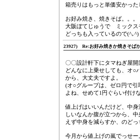
箱売りはもっと単価安かった
お好み焼き、焼きそば。。。
大阪ぼてじゅうで ミックス
どっちも入っているので(^｡^)
23927) Re:お好み焼きか焼きそ
〇〇設計軒下にタマねぎ屋開業、で
どんなに上乗せしても、オ○
から、大丈夫ですよ。
(オ○グループは、ゼロ円で
よね、せめて1円ぐらい付けな
値上げはいいんだけど、中身
しいなんか腹が立つから、中
えず中身を減らすか、のどっちか
今月から値上げの嵐でっせー