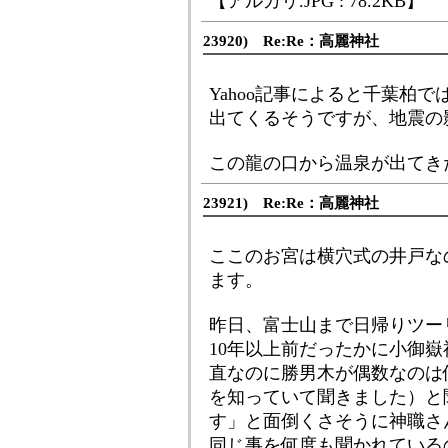
【アルカリ.JPG : 78.2KB】
23920) Re:Re：高麗神社
Yahoo記事によると千葉柏
出てくるそうですが、地震の
この龍の口から温泉が出てき
23921) Re:Re：高麗神社
ここのお宮は横穴式の井戸な
ます。
昨日、富士山まで日帰りツー
10年以上前だったかに小御
直なのに勝男木が偶数なのは
を知っていて聞きました）と
す」と面倒くさそうに神職さ
同じ事を何度も聞かれている