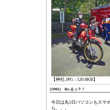
【神社.JPG : 120.8KB】
23901) Re:えっ？！
今日は丸1日パソコンもスマ
ら、、、