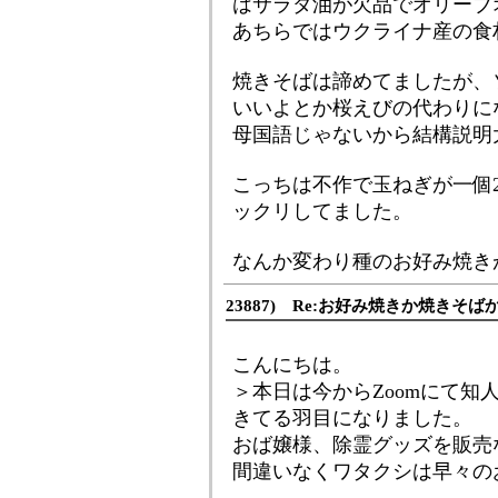
はサラダ油が欠品でオリーブ
あちらではウクライナ産の食
焼きそばは諦めてましたが、
いいよとか桜えびの代わりに
母国語じゃないから結構説明
こっちは不作で玉ねぎが一個
ックリしてました。
なんか変わり種のお好み焼き
23887) Re:お好み焼きか焼きそば
こんにちは。
＞本日は今からZoomにて知
きてる羽目になりました。
おば嬢様、除霊グッズを販売
間違いなくワタクシは早々のお客