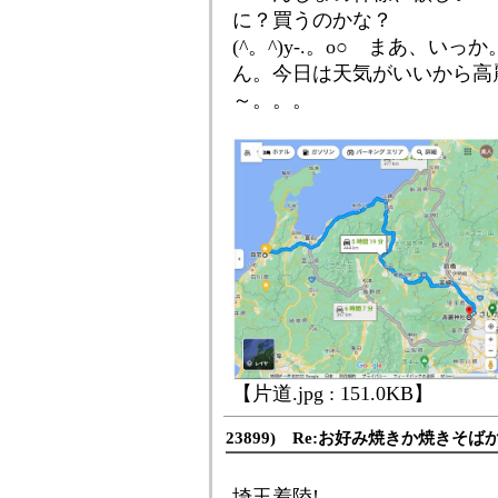
に？買うのかな？
(^。^)y-.。o○ まあ、いっか
ん。今日は天気がいいから高
～。。。
【片道.jpg : 151.0KB】
23899) Re:お好み焼きか焼きそば
埼玉着陸!