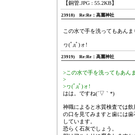
【銅管.JPG : 55.2KB】
23918) Re:Re：高麗神社
この水で手を洗ってもあんま
ヮ(ﾟдﾟ)ォ!
23919) Re:Re：高麗神社
>この水で手を洗ってもあん
>
>ヮ(ﾟдﾟ)ォ!
はは。ですね(´▽｀*)
神職によると水質検査では飲
の口を見てみますと歯には歯
しています。
恐らく石灰でしょう。