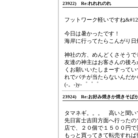
23922) Re:れれれのれ
フットワーク軽いですね&#123
今日は暑かったです！
海岸に行ってたらこんがり日
神社の方、めんどくさそうで
友達の神主はお客さんの後ろ
くお願いいたしまーすってい
れでバチが当たらないんだか
(-。-)y-゜゜゜
23924) Re:お好み焼きか焼きそば
タマネギ。。。 高いと聞い
先日富士吉田方面へ行ったの
店で、２０個で１５００円で
もっと買ってきて転売すれば