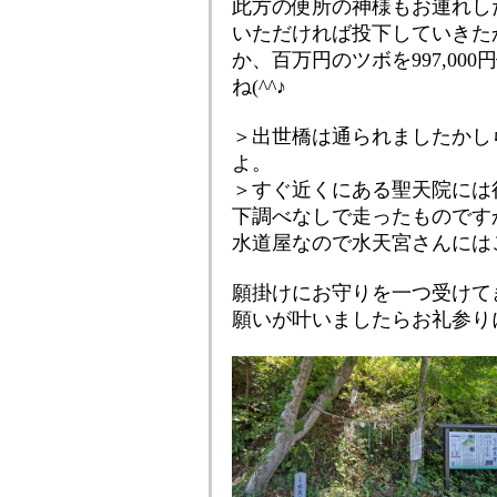
此方の便所の神様もお連れし
いただければ投下していきた
か、百万円のツボを997,0
ね(^^♪
＞出世橋は通られましたかし
よ。
＞すぐ近くにある聖天院には
下調べなしで走ったものです
水道屋なので水天宮さんには
願掛けにお守りを一つ受けて
願いが叶いましたらお礼参りに