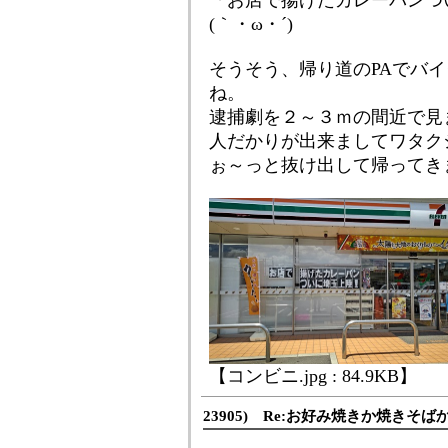
「お店で揚げたカレーパンつ
(｀・ω・´)ゞ
そうそう、帰り道のPAでバ
ね。
逮捕劇を２～３ｍの間近で見
人だかりが出来ましてワタク
ぉ～っと抜け出して帰ってき
【コンビニ.jpg : 84.9KB】
23905) Re:お好み焼きか焼きそば