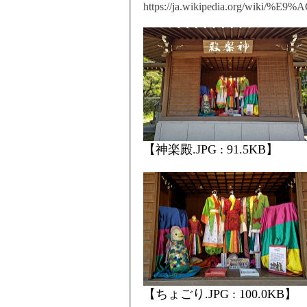
https://ja.wikipedia.org/wi
【神楽殿.JPG : 91.5KB】
【ちょごり.JPG : 100.0KB】