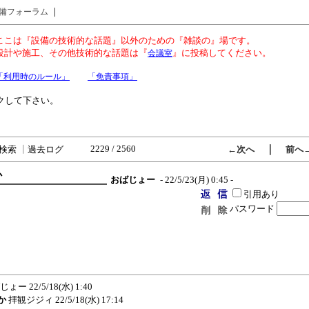
｜
備フォーラム
ここは『設備の技術的な話題』以外のための『雑談の』場です。
設計や施工、その他技術的な話題は『
』に投稿してください。
会議室
「利用時のルール」
「免責事項」
クして下さい。
2229 / 2560
｜
検索
┃
過去ログ
←次へ
前へ
か
おばじょー
- 22/5/23(月) 0:45 -
引用あり
パスワード
）
じょー
22/5/18(水) 1:40
か
拝観ジジィ
22/5/18(水) 17:14