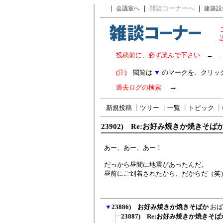
｜
｜
雑談コーナーへ
｜
会議室へ
建築設
投稿前に、必ず読んで下さい
→
(注)
閲覧は
▼
のマークを、クリッ
→
過去ログの検索
新規投稿
┃
ツリー
┃
一覧
┃
トピック
┃
23902) Re:お好み焼きか焼きそば
あー、あー、あー！
だっから昼間に地震があったんだ。
昼前にご到着されたから、だからだ（笑
▼
23886) お好み焼きか焼きそばか
おば
23887) Re:お好み焼きか焼きそば