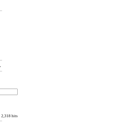
→
2,318 hits