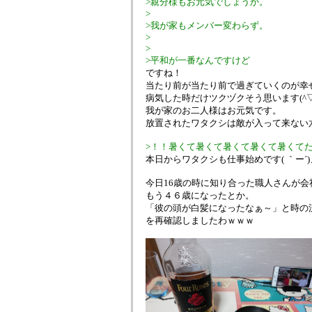
>親分様もお元気でしょうか。
>
>我が家もメンバー変わらず。
>
>
>平和が一番なんですけど
ですね！
当たり前が当たり前で過ぎていくのが幸
病気した時だけツクヅクそう思います(^▽^
我が家のお二人様はお元気です。
放置されたワタクシは敵が入って来ない
>！！暑くて暑くて暑くて暑くて暑くて
本日からワタクシも仕事始めです( ｀ー´)
今日16歳の時に知り合った職人さんが
もう４６歳になったとか。
「彼の頭が白髪になったなぁ～」と時の
を再確認しましたわｗｗｗ