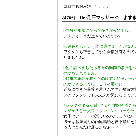
コロナも踏み潰して、、、
24766) Re:足圧マッサージ、よす
>自分が幽霊になったか？深夜に出没。
いえいえ。まだ生きています(^^♪
>3連休あっという間に過ぎましたがなん
ワタクシも罹患してから食欲は有るので
りましたわ。
>色々調べましたら背骨の筋肉の緊張を
のかもしれません。
>頚椎の歪みが取れたのはすぐに分かっ
のができるように！こりゃ驚いた。
近所にできた骨接ぎ屋さんですが猫背強
ンのワタクシでも大丈夫か気になってい
>シャツがゆるく感じたので他のも着た
マジか？と一人ファッションショーやっ
女子はソーユーの楽しいのでしょうね♪
男子はお腹周りの内臓脂肪と皮下脂肪を
る人はどんだけ居るかなぁ～？