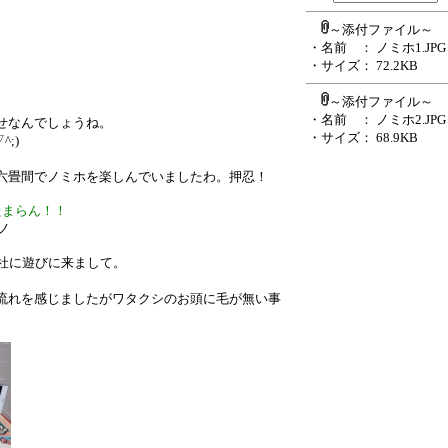
～添付ファイル～
・名前
： ノミホ1.JPG
・サイズ
： 72.2KB
～添付ファイル～
・名前
： ノミホ2.JPG
せなんでしょうね。
・サイズ
： 68.9KB
;)
六畳間でノミホを楽しんでいましたわ。押忍！
たまらん！！
ノ
会社に遊びに来まして。
流れを感じましたがワタクシのお頭に毛が無い事