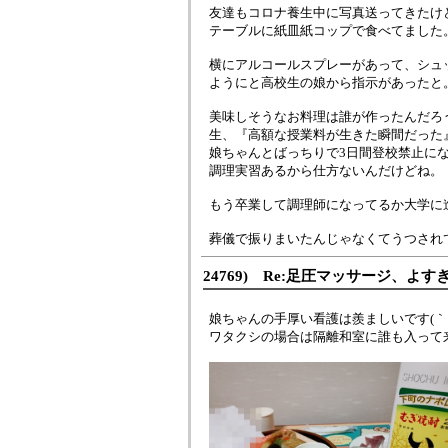
友達もコロナ養生中に写真送ってきたけ
テーブルに紙皿紙コップで食べてました。デ
横にアルコールスプレーがあって、シュ
ようにと高校生の娘から指示があったと
美味しそうなお料理は誰が作ったんだろ
生、『高額な授業料が生きた瞬間だった
娘ちゃんとばっちりで3日間登校禁止に
調理実習あるから仕方ないんだけどね。
もう卒業して調理師になってるか大学に
葬儀で振りまいたんじゃなくてうつされ
24769) Re:足圧マッサージ、よす
娘ちゃんの手厚い看護は羨ましいです(｀・
ワタクシの場合は隔離和室に誰も入って来