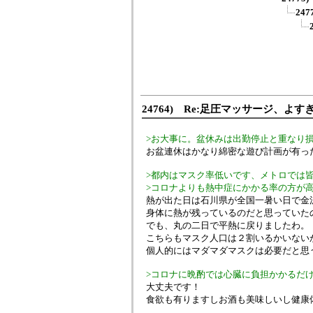
24
24764) Re:足圧マッサージ、よす
>お大事に。盆休みは出勤停止と重なり
お盆連休はかなり綿密な遊び計画が有った
>都内はマスク率低いです、メトロでは
>コロナよりも熱中症にかかる率の方が
熱が出た日は石川県が全国一暑い日で金
身体に熱が残っているのだと思っていた
でも、丸の二日で平熱に戻りましたわ。
こちらもマスク人口は２割いるかいない
個人的にはマダマダマスクは必要だと思
>コロナに晩酌では心臓に負担かかるだけです
大丈夫です！
食欲も有りますしお酒も美味しいし健康体