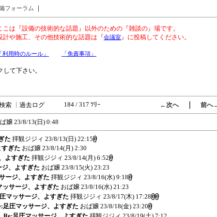
｜
備フォーラム
ここは『設備の技術的な話題』以外のための『雑談の』場です。
設計や施工、その他技術的な話題は『
』に投稿してください。
会議室
「利用時のルール」
「免責事項」
クして下さい。
184 / 317 ﾂﾘｰ
｜
検索
┃
過去ログ
←次へ
前へ
ば嬢
23/8/13(日) 0:48
すぎた
拝観ジジィ
23/8/13(日) 22:15
、よすぎた
おば嬢
23/8/14(月) 2:30
ージ、よすぎた
拝観ジジィ
23/8/14(月) 6:52
サージ、よすぎた
おば嬢
23/8/15(火) 23:23
マッサージ、よすぎた
拝観ジジィ
23/8/16(水) 9:18
足圧マッサージ、よすぎた
おば嬢
23/8/16(水) 21:23
e:足圧マッサージ、よすぎた
拝観ジジィ
23/8/17(木) 17:28
 Re:足圧マッサージ、よすぎた
おば嬢
23/8/18(金) 23:20
5) Re:足圧マッサージ、よすぎた
拝観ジジィ
23/8/19(土) 7:12