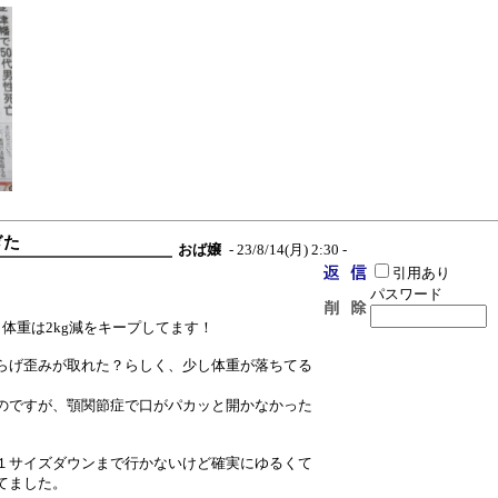
ぎた
おば嬢
- 23/8/14(月) 2:30 -
引用あり
パスワード
体重は2kg減をキープしてます！
らげ歪みが取れた？らしく、少し体重が落ちてる
のですが、顎関節症で口がパカッと開かなかった
１サイズダウンまで行かないけど確実にゆるくて
てました。