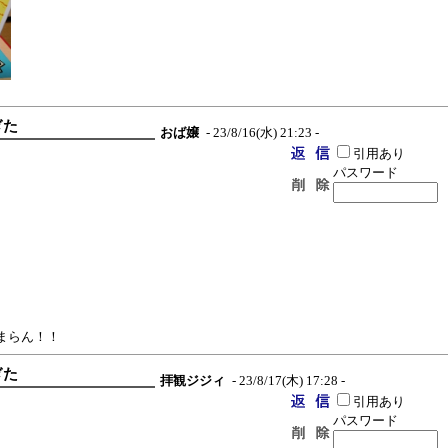
ぎた
おば嬢
- 23/8/16(水) 21:23 -
引用あり
パスワード
まらん！！
ぎた
拝観ジジィ
- 23/8/17(木) 17:28 -
引用あり
パスワード