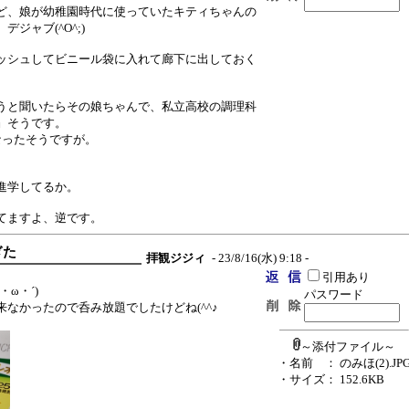
ど、娘が幼稚園時代に使っていたキティちゃんの
ジャブ(^O^;)
ッシュしてビニール袋に入れて廊下に出しておく
。
うと聞いたらその娘ちゃんで、私立高校の調理科
』そうです。
なったそうですが。
進学してるか。
てますよ、逆です。
ぎた
拝観ジジィ
- 23/8/16(水) 9:18 -
引用あり
ω・´)ゞ
パスワード
なかったので呑み放題でしたけどね(^^♪
～添付ファイル～
・名前
： のみほ(2).JP
・サイズ
： 152.6KB