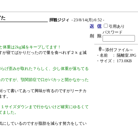
ぎた
拝観ジジィ
- 23/8/14(月) 6:52 -
引用あり
パスワード
と体重は2kg減をキープしてます！
～添付ファイル～
すが寝てばかりだったので量を食べれず２ｋｇ減
・名前
： 隔離室.JPG
・サイズ
： 173.0KB
和らげ歪みが取れた？らしく、少し体重が落ちてる
たのですが、顎関節症で口がパカッと開かなかった
制って書いてあって興味が有るのですがリーチカ
ます。
ら１サイズダウンまで行かないけど確実にゆるくて
てました。
気にしているのですが脂肪を減らす努力をしてい