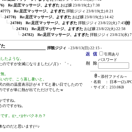
776) Re:足圧マッサージ、よすぎた
おば嬢
23/8/19(土) 7:38
24777) Re:足圧マッサージ、よすぎた
拝観ジジィ
23/8/19(土) 8:21
24778) Re:足圧マッサージ、よすぎた
おば嬢
23/8/19(土) 14:42
24780) Re:足圧マッサージ、よすぎた
拝観ジジィ
23/8/22(火) 7:45
24781) Re:足圧マッサージ、よすぎた
おば嬢
23/8/22(火) 22:58
24782) Re:足圧マッサージ、よすぎた
拝観ジジィ
23/8/23(水) 7
ぎた
拝観ジジィ
- 23/8/13(日) 22:15 -
引用あり
損したような。
パスワード
のですが全滅になりました(ノД`)・゜・。
皆無。
～添付ファイル～
高いので、こう蒸し暑いと。
・名前
： 日本一(2).JP
沢の街の温度表示計が４７℃と暑い日でしたので
・サイズ
： 233.0KB
のですが単に熱が出てただけでしたｗ
かですね。
うのですがね。
。((+_+))ヤバクネカ？
なのだと思います(^^♪