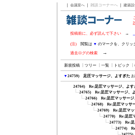
｜
｜
雑談コーナーへ
｜
会議室へ
建築設
投稿前に、必ず読んで下さい
→
(注)
閲覧は
▼
のマークを、クリッ
→
過去ログの検索
新規投稿
┃
ツリー
┃
一覧
┃
トピック
┃
▼
24759) 足圧マッサージ、よすぎた
お
24764) Re:足圧マッサージ、よ
24765) Re:足圧マッサージ
24766) Re:足圧マッサ
24768) Re:足圧マッ
24769) Re:足圧
24770) Re:
24773) R
24774)
2477