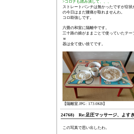
>コロナも踏み潰して、、、
ストレートパンチは無かったですが症状
の今日はまだ腰痛が取れませんわ。
コロ助強しです。
六畳の和室に隔離中です。
三十路の娘がままごとで使っていたテー
ｗ
器は全て使い捨てです。
【隔離室.JPG : 173.0KB】
24768) Re:足圧マッサージ、よす
この写真で思い出したわ。