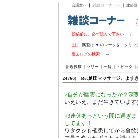
｜
｜
雑談コーナーへ
｜
会議室へ
建築設
投稿前に、必ず読んで下さい
→
(注)
閲覧は
▼
のマークを、クリッ
→
過去ログの検索
新規投稿
┃
ツリー
┃
一覧
┃
トピック
┃
24766) Re:足圧マッサージ、よす
>自分が幽霊になったか？深
いえいえ。まだ生きています(^
>3連休あっという間に過ぎま
してます！
ワタクシも罹患してから食欲