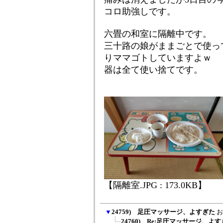
コロ助強しです。
六畳の和室に隔離中です。
三十路の娘がままごとで使っ
りママゴトしていますよｗ
器は全て使い捨てです。
【隔離室.JPG : 173.0KB】
▼
24759) 足圧マッサージ、よすぎた
お
24760) Re:足圧マッサージ、よ