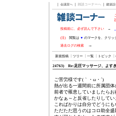
｜
｜
雑談コーナーへ
｜
会議室へ
建築設
投稿前に、必ず読んで下さい
→
(注)
閲覧は
▼
のマークを、クリッ
→
過去ログの検索
新規投稿
┃
ツリー
┃
一覧
┃
トピック
┃
24763) Re:足圧マッサージ、よす
ご苦労様です(｀・ω・´)ゞ
熱が出る一週間前に所属団体
前者で罹患していましたらお
かなぁ～と反省したりしてい
こればかりは自分でどうにも
ただただ思うのはコロ助全盛