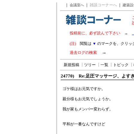
｜
｜
雑談コーナーへ
｜
会議室へ
建築設
投稿前に、必ず読んで下さい
→
(注)
閲覧は
▼
のマークを、クリッ
→
過去ログの検索
新規投稿
┃
ツリー
┃
一覧
┃
トピック
┃
24770) Re:足圧マッサージ、よす
ゴケ様はお元気ですか。
親分様もお元気でしょうか。
我が家もメンバー変わらず。
平和が一番なんですけど