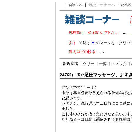
｜
｜
雑談コーナーへ
｜
会議室へ
建築設
投稿前に、必ず読んで下さい
→
(注)
閲覧は
▼
のマークを、クリッ
→
過去ログの検索
新規投稿
┃
ツリー
┃
一覧
┃
トピック
┃
24760) Re:足圧マッサージ、よす
おひさです( ｀ー´)ノ
水分は基本必要分蓄えられる仕組みだと
と思います。
ワタクシ、流行遅れで二日前にコロ助に
ました。
これ体の水分が抜けただけだと思います
ただねぇ～コロ助に憑依されても晩酌は何