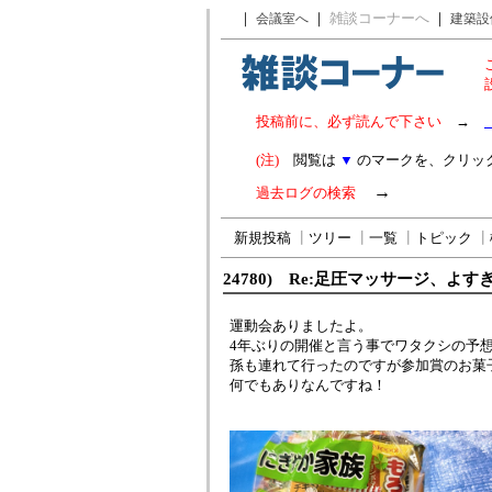
｜
｜
雑談コーナーへ
｜
会議室へ
建築設
投稿前に、必ず読んで下さい
→
(注)
閲覧は
▼
のマークを、クリッ
→
過去ログの検索
新規投稿
┃
ツリー
┃
一覧
┃
トピック
┃
24780) Re:足圧マッサージ、よす
運動会ありましたよ。
4年ぶりの開催と言う事でワタクシの予想
孫も連れて行ったのですが参加賞のお菓
何でもありなんですね！