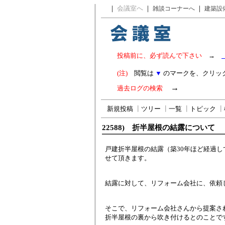
｜
会議室へ
｜
｜
雑談コーナーへ
建築設
投稿前に、必ず読んで下さい
→
(注)
閲覧は
▼
のマークを、クリッ
→
過去ログの検索
新規投稿
┃
ツリー
┃
一覧
┃
トピック
┃
22588) 折半屋根の結露について
戸建折半屋根の結露（築30年ほど経過
せて頂きます。
結露に対して、リフォーム会社に、依頼
そこで、リフォーム会社さんから提案さ
折半屋根の裏から吹き付けるとのことで