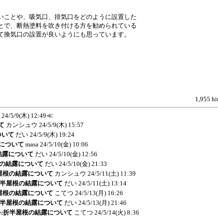
いことや、吸気口、排気口をどのように設置した
とで、断熱塗料を吹き付ける方を勧められている
て換気口の設置が良いようにも思っています。
1,955 hi
24/5/9(木) 12:49
≪
て
カンシュウ
24/5/9(木) 15:57
ついて
だい
24/5/9(木) 19:24
露について
masa
24/5/10(金) 10:06
の結露について
だい
24/5/10(金) 12:56
屋根の結露について
だい
24/5/10(金) 21:33
折半屋根の結露について
カンシュウ
24/5/11(土) 11:39
e:折半屋根の結露について
だい
24/5/11(土) 13:14
折半屋根の結露について
こてつ
24/5/13(月) 16:26
e:折半屋根の結露について
だい
24/5/13(月) 21:46
 Re:折半屋根の結露について
こてつ
24/5/14(火) 8:36