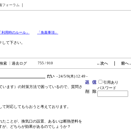
｜
備フォーラム
「利用時のルール」
「免責事項」
クして下さい。
755 / 910
｜
検索
┃
過去ログ
←次へ
前へ
だい
- 24/5/9(木) 12:49 -
引用あり
しています）の対策方法で困っているので、質問さ
パスワード
して対応してもらおうと考えております。
れたことが、換気口の設置、あるいは断熱塗料を
すが、どちらが効果があるのでしょうか？