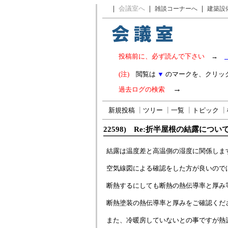
｜
会議室へ
｜
｜
雑談コーナーへ
建築設
投稿前に、必ず読んで下さい
→
(注)
閲覧は
▼
のマークを、クリッ
→
過去ログの検索
新規投稿
┃
ツリー
┃
一覧
┃
トピック
┃
22598) Re:折半屋根の結露につい
結露は温度差と高温側の湿度に関係しま
空気線図による確認をした方が良いので
断熱するにしても断熱の熱伝導率と厚み
断熱塗装の熱伝導率と厚みをご確認くだ
また、冷暖房していないとの事ですが熱