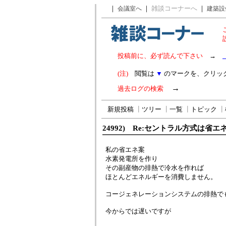
｜
｜
雑談コーナーへ
｜
会議室へ
建築設
投稿前に、必ず読んで下さい
→
(注)
閲覧は
▼
のマークを、クリッ
→
過去ログの検索
新規投稿
┃
ツリー
┃
一覧
┃
トピック
┃
24992) Re:セントラル方式は省エ
私の省エネ案
水素発電所を作り
その副産物の排熱で冷水を作れば
ほとんどエネルギーを消費しません。
コージェネレーションシステムの排熱で
今からでは遅いですが