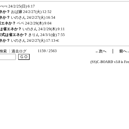
ぺぺ
24/2/25(日) 6:17
エネか？
おば嬢
24/2/27(火) 12:52
エネか？
いのさん
24/2/27(火) 16:54
は省エネか？
ペペ
24/2/29(木) 9:04
方式は省エネか？
いのさん
24/2/29(木) 9:11
ラル方式は省エネか？
きりん
24/3/1(金) 7:55
エネか？
いのさん
24/2/27(火) 17:13
≪
1159 / 2563
｜
検索
┃
過去ログ
←次へ
前へ
(SS)C-BOARD v3.8 is Fre