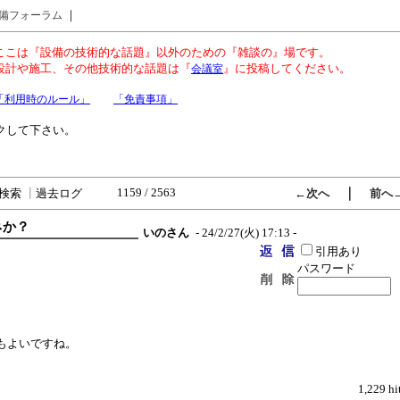
｜
備フォーラム
ここは『設備の技術的な話題』以外のための『雑談の』場です。
設計や施工、その他技術的な話題は『
』に投稿してください。
会議室
「利用時のルール」
「免責事項」
クして下さい。
1159 / 2563
｜
検索
┃
過去ログ
←次へ
前へ
ネか？
いのさん
- 24/2/27(火) 17:13 -
引用あり
パスワード
もよいですね。
1,229 hi