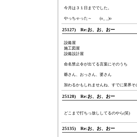
今月は３１日まででした。
やっちゃった～ (o_ _)o
25127) Re:お、お、おー
設備屋
施工図屋
設備設計屋
命名禁止令が出てる言葉にそのうち
爺さん、おっさん、婆さん
加わるかもしれませんね、すでに業界そ
25128) Re:お、お、おー
どこまで打ちっ放ししてるのやら(笑)
25135) Re:お、お、おー