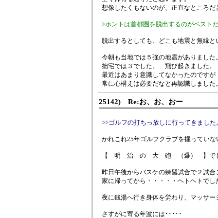
想像したくもないのが、正直なところだ
>ホントは首都圏を脱出するのがベスト
脱出するとしても、どこも地震と無縁と
今朝も当地では５強の地震がありました
拙宅では３でした。 飛び起きました。
最近はあまり意識してなかったのですが
常に心構えは必要だなと再認識しました
25142) Re:お、お、おー
>>ゴルフの打ちっ放しに行ってきました
かれこれ25年ゴルフクラブを握っていな
【 明 治 の 大 砲 （爆） 】で
昨日午後からバスケの練習試合で２試合
家に帰ってから・・・・・ヘトヘトでした
夜に銭湯へ行き身体を労わり、マッサージ
さすがに寄る年波には･････