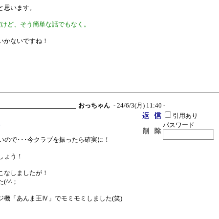
と思います。
だけど、そう簡単な話でもなく。
いかないですね！
。
。
おっちゃん
- 24/6/3(月) 11:40 -
引用あり
。
パスワード
いので･･･今クラブを振ったら確実に！
しょう！
こなしましたが！
(^^；
機「あんま王Ⅳ」でモミモミしました(笑)