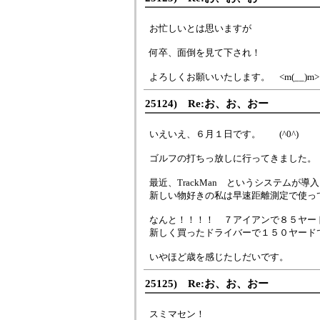
お忙しいとは思いますが
何卒、面倒を見て下され！
よろしくお願いいたします。 <m(__)m>
25124) Re:お、お、おー
いえいえ、６月１日です。 (^0^)
ゴルフの打ちっ放しに行ってきました。
最近、TrackMan というシステムが導
新しい物好きの私は早速距離測定で使っ
なんと！！！！ ７アイアンで８５ヤー
新しく買ったドライバーで１５０ヤード
いやほど歳を感じたしだいです。
25125) Re:お、お、おー
スミマセン！