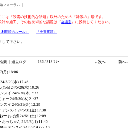
｜
備フォーラム
ここは『設備の技術的な話題』以外のための『雑談の』場です。
設計や施工、その他技術的な話題は『
』に投稿してください。
会議室
「利用時のルール」
「免責事項」
クして下さい。
136 / 318 ﾂﾘｰ
｜
検索
┃
過去ログ
←次へ
前へ
27(月) 18:06
24/5/29(水) 17:46
(Yoh)
24/5/29(水) 18:26
ンスイ
24/5/30(木) 7:32
じょー
24/5/30(木) 21:37
ンスイ
24/5/31(金) 12:29
ー
デンスイ
24/5/31(金) 17:38
、おー
おば嬢
24/6/1(土) 12:09
ー
おっちゃん
24/6/3(月) 11:40
、おー
デンスイ
24/6/3(月) 22:16