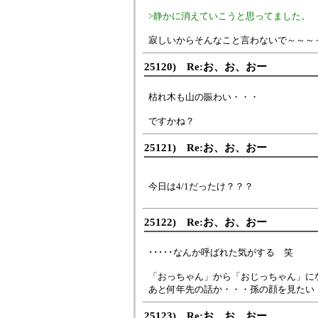
>静かに消えていこうと思ってました。
寂しいからそんなこと言わないで～～～
25120) Re:お、お、おー
枯れ木も山の賑わい・・・
ですかね？
25121) Re:お、お、おー
今日は4/1だったけ？？？
25122) Re:お、お、おー
･････なんか呼ばれた気がする 笑
「おっちゃん」から「おじっちゃん」に
あと何年先の話か・・・孫の顔を見たい
25123) Re:お、お、おー