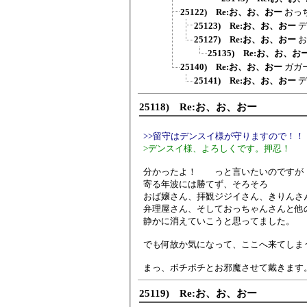
25122) Re:お、お、おー
おっ
25123) Re:お、お、おー
デ
25127) Re:お、お、おー
お
25135) Re:お、お、お
25140) Re:お、お、おー
ガガ
25141) Re:お、お、おー
デ
25118) Re:お、お、おー
>>留守はデンスイ様が守りますので！！
>デンスイ様、よろしくです。押忍！
分かったよ！ っと言いたいのですが
寄る年波には勝てず、そろそろ
おば嬢さん、拝観ジジイさん、きりんさ
弁理屋さん、そしておっちゃんさんと他
静かに消えていこうと思ってました。
でも何故か気になって、ここへ来てしま
まっ、ボチボチとお邪魔させて戴きます
25119) Re:お、お、おー