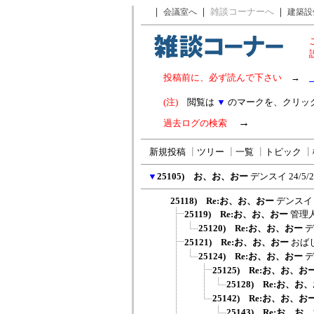
｜
｜
雑談コーナーへ
｜
会議室へ
建築設
投稿前に、必ず読んで下さい
→
(注)
閲覧は
▼
のマークを、クリッ
→
過去ログの検索
新規投稿
┃
ツリー
┃
一覧
┃
トピック
┃
▼
25105) お、お、おー
デンスイ
24/5/
25118) Re:お、お、おー
デンスイ
25119) Re:お、お、おー
管理人
25120) Re:お、お、おー
デ
25121) Re:お、お、おー
おば
25124) Re:お、お、おー
デ
25125) Re:お、お、お
25128) Re:お、お
25142) Re:お、お、お
25143) Re:お、お