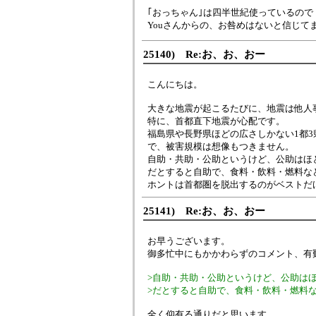
｢おっちゃん｣は四半世紀使っているので
Youさんからの、お咎めはないと信じて
25140) Re:お、お、おー
こんにちは。
大きな地震が起こるたびに、地震は他人
特に、首都直下地震が心配です。
福島県や長野県ほどの広さしかない1都3県
で、被害規模は想像もつきません。
自助・共助・公助というけど、公助はほ
だとすると自助で、食料・飲料・燃料な
ホントは首都圏を脱出するのがベストだ
25141) Re:お、お、おー
お早うございます。
御多忙中にもかかわらずのコメント、有
>自助・共助・公助というけど、公助は
>だとすると自助で、食料・飲料・燃料
全く仰有る通りだと思います。