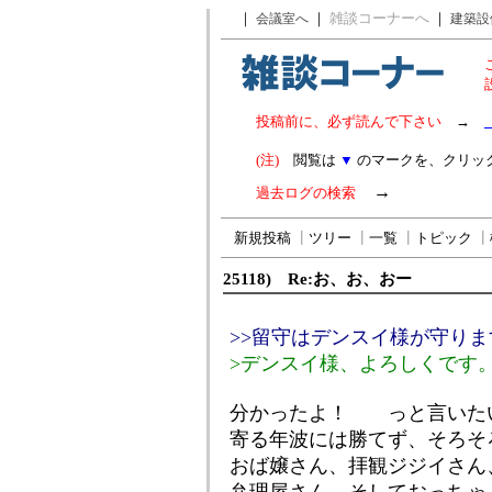
｜
｜
雑談コーナーへ
｜
会議室へ
建築設
投稿前に、必ず読んで下さい
→
(注)
閲覧は
▼
のマークを、クリッ
→
過去ログの検索
新規投稿
┃
ツリー
┃
一覧
┃
トピック
┃
25118) Re:お、お、おー
>>留守はデンスイ様が守り
>デンスイ様、よろしくです
分かったよ！ っと言いた
寄る年波には勝てず、そろそ
おば嬢さん、拝観ジジイさん