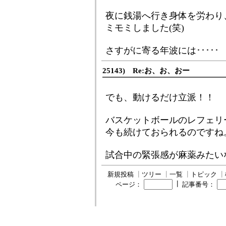
夜に銭湯へ行き身体を労わり
ミモミしました(笑)
さすがに寄る年波には･････
25143) Re:お、お、おー
でも、動けるだけ立派！！
バスケットボールのレフェリ
今も続けておられるのですね
試合中の緊張感が麻薬みたい
新規投稿
┃
ツリー
┃
一覧
┃
トピック
┃
┃
ページ：
記事番号：