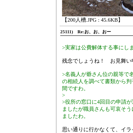
【200人槽.JPG : 45.6KB】
25111) Re:お、お、おー
>実家は公費解体する事にし
残念でしょうね！ お見舞い
>名義人が爺さん位の親等で
の相続人を調べて書類から判
間ですわ。
>
>役所の窓口に4回目の申請
ましたが職員さんも可哀そう
ましたわ。
思い通りに行かなくて、イラ