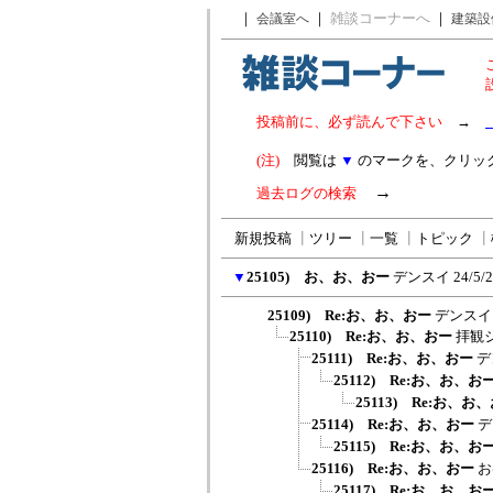
｜
｜
雑談コーナーへ
｜
会議室へ
建築設
投稿前に、必ず読んで下さい
→
(注)
閲覧は
▼
のマークを、クリッ
→
過去ログの検索
新規投稿
┃
ツリー
┃
一覧
┃
トピック
┃
▼
25105) お、お、おー
デンスイ
24/5/
25109) Re:お、お、おー
デンスイ
25110) Re:お、お、おー
拝観
25111) Re:お、お、おー
デ
25112) Re:お、お、お
25113) Re:お、お
25114) Re:お、お、おー
デ
25115) Re:お、お、お
25116) Re:お、お、おー
お
25117) Re:お、お、お