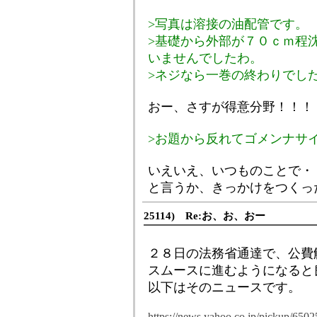
>写真は溶接の油配管です。
>基礎から外部が７０ｃｍ程
いませんでしたわ。
>ネジなら一巻の終わりでし
おー、さすが得意分野！！！
>お題から反れてゴメンナサイです
いえいえ、いつものことで・
と言うか、きっかけをつくっ
25114) Re:お、お、おー
２８日の法務省通達で、公費
スムースに進むようになると
以下はそのニュースです。
https://news.yahoo.co.jp/pickup/650