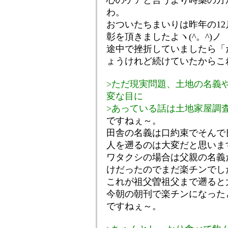
心のケアと言うより時薬の方
わ。
おついたちまいりは昨年の12
彰を頂きましたよヽ(^。^)ノ
途中で挫折していましたら「
ょうけれど続けていたからこ
>ただ現実問題、土地の名義
変な目に
>あっている話は土地家屋調
ですねぇ～。
田舎の名義は口約束でそんで
人を遡るのは大変だと思いま
ワタクシの場合は父親の名義
けだったのでまだ楽チンでし
これが祖父曽祖父まで遡ると
今朝の朝刊で楽チンになった
ですねぇ～。