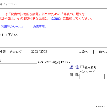
｜
備フォーラム
ここは『設備の技術的な話題』以外のための『雑談の』場です。
設計や施工、その他技術的な話題は『
』に投稿してください。
会議室
「利用時のルール」
「免責事項」
クして下さい。
2202 / 2563
｜
検索
┃
過去ログ
←次へ
前へ
話
GG
- 22/6/6(月) 12:22 -
引用あり
パスワード