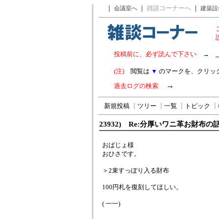
｜
｜
雑談コーナーへ
｜
会議室へ
建築設
投稿前に、必ず読んで下さい
→
(注)
閲覧は
▼
のマークを、クリッ
→
過去ログの検索
新規投稿
┃
ツリー
┃
一覧
┃
トピック
┃
23932) Re:分厚いワニ革お財布の
おばじょ様
おひさです。
＞2束すっぽり入る財布
100円札を復刻してほしい。
( 一一)