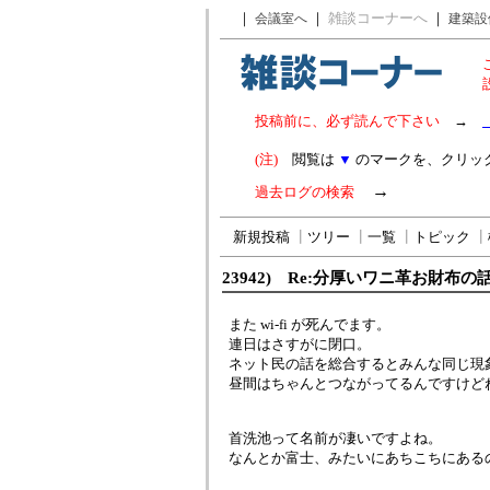
｜
｜
雑談コーナーへ
｜
会議室へ
建築設
投稿前に、必ず読んで下さい
→
(注)
閲覧は
▼
のマークを、クリッ
→
過去ログの検索
新規投稿
┃
ツリー
┃
一覧
┃
トピック
┃
23942) Re:分厚いワニ革お財布の
また wi-fi が死んでます。
連日はさすがに閉口。
ネット民の話を総合するとみんな同じ現
昼間はちゃんとつながってるんですけど
首洗池って名前が凄いですよね。
なんとか富士、みたいにあちこちにある