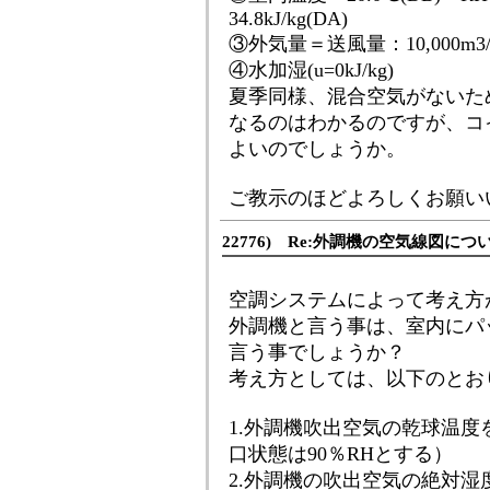
34.8kJ/kg(DA)
③外気量＝送風量：10,000m3/
④水加湿(u=0kJ/kg)
夏季同様、混合空気がないた
なるのはわかるのですが、コ
よいのでしょうか。
ご教示のほどよろしくお願い
22776) Re:外調機の空気線図につ
空調システムによって考え方
外調機と言う事は、室内にパ
言う事でしょうか？
考え方としては、以下のとお
1.外調機吹出空気の乾球温
口状態は90％RHとする）
2.外調機の吹出空気の絶対