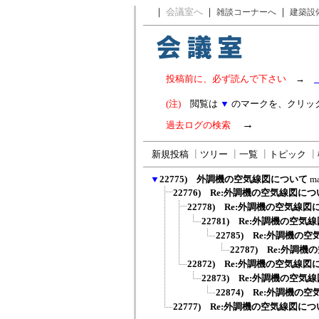
｜
会議室へ
｜
｜
雑談コーナーへ
建築設
投稿前に、必ず読んで下さい
→
(注)
閲覧は
▼
のマークを、クリッ
→
過去ログの検索
新規投稿
┃
ツリー
┃
一覧
┃
トピック
┃
▼
22775) 外調機の空気線図について
m
22776) Re:外調機の空気線図に
22778) Re:外調機の空気線
22781) Re:外調機の空
22785) Re:外調機の
22787) Re:外調
22872) Re:外調機の空気線
22873) Re:外調機の空
22874) Re:外調機の
22777) Re:外調機の空気線図