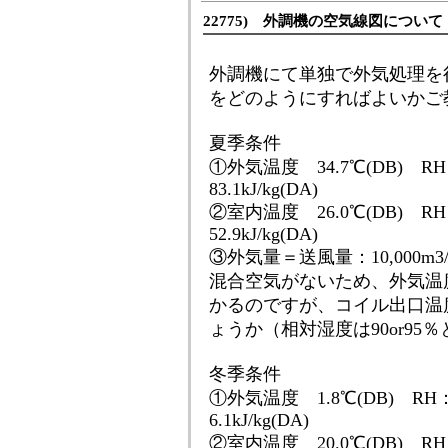
22775) 外調機の空気線図について
外調機にて単独で外気処理を
をどのようにすればよいかご
夏季条件
①外気温度 34.7℃(DB) RH：
83.1kJ/kg(DA)
②室内温度 26.0℃(DB) RH：
52.9kJ/kg(DA)
③外気量＝送風量：10,000m3/
混合空気がないため、外気温
かるのですが、コイル出口温
ょうか（相対湿度は90or9
冬季条件
①外気温度 1.8℃(DB) RH：4
6.1kJ/kg(DA)
②室内温度 20.0℃(DB) RH：